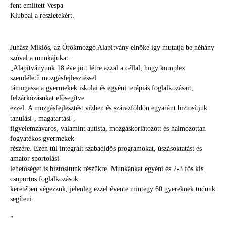
fent említett Vespa
Klubbal a részletekért.
Juhász Miklós, az Örökmozgó Alapítvány elnöke így mutatja be néhány
szóval a munkájukat:
„Alapítványunk 18 éve jött létre azzal a céllal, hogy komplex
szemléletű mozgásfejlesztéssel
támogassa a gyermekek iskolai és egyéni terápiás foglalkozásait,
felzárkózásukat elősegítve
ezzel. A mozgásfejlesztést vízben és szárazföldön egyaránt biztosítjuk
tanulási-, magatartási-,
figyelemzavaros, valamint autista, mozgáskorlátozott és halmozottan
fogyatékos gyermekek
részére. Ezen túl integrált szabadidős programokat, úszásoktatást és
amatőr sportolási
lehetőséget is biztosítunk részükre. Munkánkat egyéni és 2-3 fős kis
csoportos foglalkozások
keretében végezzük, jelenleg ezzel évente mintegy 60 gyereknek tudunk
segíteni.
”